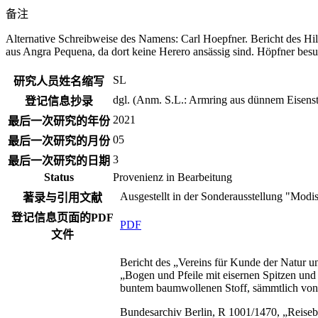
备注
Alternative Schreibweise des Namens: Carl Hoepfner. Bericht des H
aus Angra Pequena, da dort keine Herero ansässig sind. Höpfner besuc
SL
研究人员姓名缩写
dgl. (Anm. S.L.: Armring aus dünnem Eisens
登记信息抄录
2021
最后一次研究的年份
05
最后一次研究的月份
3
最后一次研究的日期
Status
Provenienz in Bearbeitung
Ausgestellt in der Sonderausstellung "Mod
著录与引用文献
登记信息页面的PDF
PDF
文件
Bericht des „Vereins für Kunde der Natur u
„Bogen und Pfeile mit eisernen Spitzen und
buntem baumwollenen Stoff, sämmtlich vo
Bundesarchiv Berlin, R 1001/1470, „Reisebe