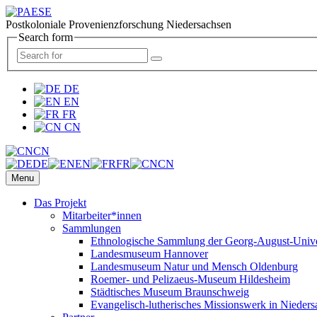
Postkoloniale Provenienzforschung Niedersachsen
Search form
DE
EN
FR
CN
CN
DE
EN
FR
CN
Menu
Das Projekt
Mitarbeiter*innen
Sammlungen
Ethnologische Sammlung der Georg-August-Univer
Landesmuseum Hannover
Landesmuseum Natur und Mensch Oldenburg
Roemer- und Pelizaeus-Museum Hildesheim
Städtisches Museum Braunschweig
Evangelisch-lutherisches Missionswerk in Nieders