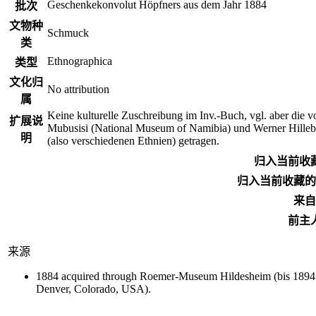
Geschenkekonvolut Höpfners aus dem Jahr 1884
批次
文物种
Schmuck
类
Ethnographica
类型
文化归
No attribution
属
Keine kulturelle Zuschreibung im Inv.-Buch, vgl. aber di
扩展说
Mubusisi (National Museum of Namibia) und Werner Hillebr
明
(also verschiedenen Ethnien) getragen.
归入当前收
归入当前收藏的
来自
前主
来源
1884 acquired through Roemer-Museum Hildesheim (bis 1894: 
Denver, Colorado, USA).