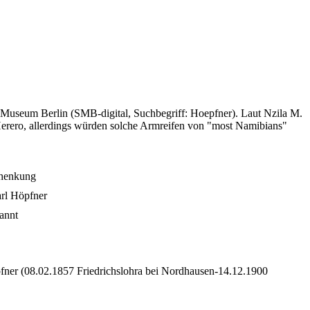
 Museum Berlin (SMB-digital, Suchbegriff: Hoepfner). Laut Nzila M.
erero, allerdings würden solche Armreifen von "most Namibians"
chenkung
arl Höpfner
annt
ner (08.02.1857 Friedrichslohra bei Nordhausen-14.12.1900