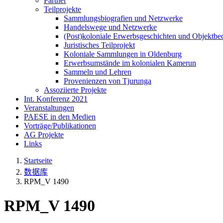
Partner
Teilprojekte
Sammlungsbiografien und Netzwerke
Handelswege und Netzwerke
(Post)koloniale Erwerbsgeschichten und Objektb
Juristisches Teilprojekt
Koloniale Sammlungen in Oldenburg
Erwerbsumstände im kolonialen Kamerun
Sammeln und Lehren
Provenienzen von Tjurunga
Assoziierte Projekte
Int. Konferenz 2021
Veranstaltungen
PAESE in den Medien
Vorträge/Publikationen
AG Projekte
Links
Startseite
数据库
RPM_V 1490
RPM_V 1490