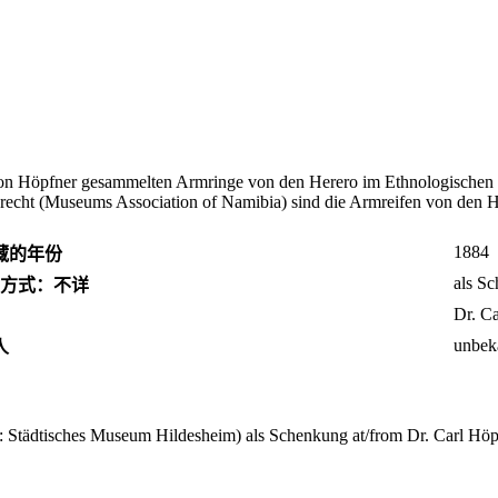
e von Höpfner gesammelten Armringe von den Herero im Ethnologischen
echt (Museums Association of Namibia) sind die Armreifen von den H
1884
藏的年份
als S
方式：不详
Dr. C
unbek
人
Städtisches Museum Hildesheim) als Schenkung at/from Dr. Carl Höpf