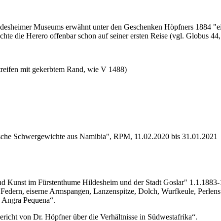
ildesheimer Museums erwähnt unter den Geschenken Höpfners 1884 "ei
hte die Herero offenbar schon auf seiner ersten Reise (vgl. Globus 44,
treifen mit gekerbtem Rand, wie V 1488)
ische Schwergewichte aus Namibia", RPM, 11.02.2020 bis 31.01.2021
nd Kunst im Fürstenthume Hildesheim und der Stadt Goslar" 1.1.1883-1
 Federn, eiserne Armspangen, Lanzenspitze, Dolch, Wurfkeule, Perlens
n Angra Pequena“.
richt von Dr. Höpfner über die Verhältnisse in Südwestafrika“.