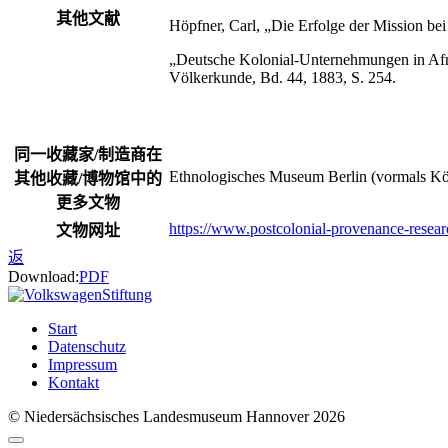
其他文献
Höpfner, Carl, „Die Erfolge der Mission bei 
„Deutsche Kolonial-Unternehmungen in Afrik
Völkerkunde, Bd. 44, 1883, S. 254.
同一收藏家/制造商在
Ethnologisches Museum Berlin (vormals Kö
其他收藏/博物馆中的
更多文物
https://www.postcolonial-provenance-resea
文物网址
返
Download:
PDF
Start
Datenschutz
Impressum
Kontakt
© Niedersächsisches Landesmuseum Hannover 2026