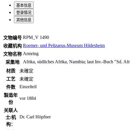
基本信息
登录情况
其他信息
RPM_V 1490
文物编号
Roemer- und Pelizaeus-Museum Hildesheim
收藏机构
Armring
文物名称
Afrika, südliches Afrika, Namibia; laut Inv.-Buch "Sd. A
采集地
材质
未確定
工艺
未確定
Einzelteil
件数
製造年
vor 1884
份
关联人
Dr. Carl Höpfner
士/机
构：