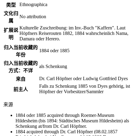
Ethnographica
类型
文化归
No attribution
属
Kulturelle Zuschreibung: im Inv.-Buch "Kaffern". Laut
扩展说
Höpfners Reiserouten 1882, 1884 wahrscheinlich Nama,
明
Damara oder Herero.
归入当前收藏的
1884 oder 1885
年份
归入当前收藏的
als Schenkung
方式：不详
Dr. Carl Höpfner oder Ludwig Gottfried Dyes
来自
Falls zu Schenkung 1885 von Dyes gehörig, ist
前主人
Höpfner der Vorbesitzer/Sammler
来源
1884 oder 1885 acquired through Roemer-Museum
Hildesheim (bis 1894: Städtisches Museum Hildesheim) als
Schenkung at/from Dr. Carl Höpfner.
1884 acquired through Dr. Carl Höpfner (08.02.1857