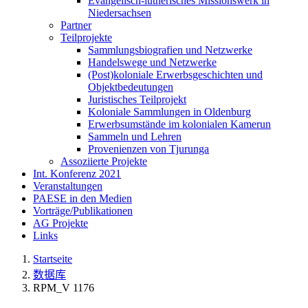
Evangelisch-lutherisches Missionswerk in
Niedersachsen
Partner
Teilprojekte
Sammlungsbiografien und Netzwerke
Handelswege und Netzwerke
(Post)koloniale Erwerbsgeschichten und
Objektbedeutungen
Juristisches Teilprojekt
Koloniale Sammlungen in Oldenburg
Erwerbsumstände im kolonialen Kamerun
Sammeln und Lehren
Provenienzen von Tjurunga
Assoziierte Projekte
Int. Konferenz 2021
Veranstaltungen
PAESE in den Medien
Vorträge/Publikationen
AG Projekte
Links
Startseite
数据库
RPM_V 1176