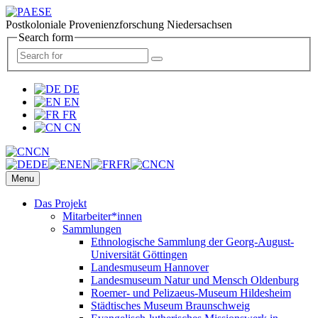
Postkoloniale Provenienzforschung Niedersachsen
Search form
DE
EN
FR
CN
CN
DE
EN
FR
CN
Menu
Das Projekt
Mitarbeiter*innen
Sammlungen
Ethnologische Sammlung der Georg-August-
Universität Göttingen
Landesmuseum Hannover
Landesmuseum Natur und Mensch Oldenburg
Roemer- und Pelizaeus-Museum Hildesheim
Städtisches Museum Braunschweig