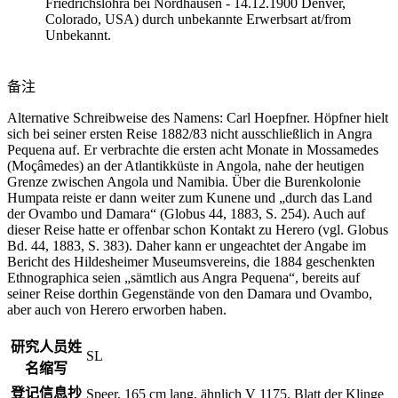
Friedrichslohra bei Nordhausen - 14.12.1900 Denver,
Colorado, USA) durch unbekannte Erwerbsart at/from
Unbekannt.
备注
Alternative Schreibweise des Namens: Carl Hoepfner. Höpfner hielt
sich bei seiner ersten Reise 1882/83 nicht ausschließlich in Angra
Pequena auf. Er verbrachte die ersten acht Monate in Mossamedes
(Moçâmedes) an der Atlantikküste in Angola, nahe der heutigen
Grenze zwischen Angola und Namibia. Über die Burenkolonie
Humpata reiste er dann weiter zum Kunene und „durch das Land
der Ovambo und Damara“ (Globus 44, 1883, S. 254). Auch auf
dieser Reise hatte er offenbar schon Kontakt zu Herero (vgl. Globus
Bd. 44, 1883, S. 383). Daher kann er ungeachtet der Angabe im
Bericht des Hildesheimer Museumsvereins, die 1884 geschenkten
Ethnographica seien „sämtlich aus Angra Pequena“, bereits auf
seiner Reise dorthin Gegenstände von den Damara und Ovambo,
aber auch von Herero erworben haben.
研究人员姓
SL
名缩写
登记信息抄
Speer, 165 cm lang, ähnlich V 1175. Blatt der Klinge