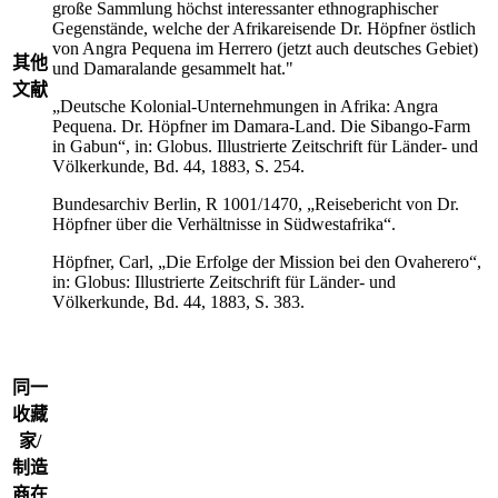
große Sammlung höchst interessanter ethnographischer
Gegenstände, welche der Afrikareisende Dr. Höpfner östlich
von Angra Pequena im Herrero (jetzt auch deutsches Gebiet)
其他
und Damaralande gesammelt hat."
文献
„Deutsche Kolonial-Unternehmungen in Afrika: Angra
Pequena. Dr. Höpfner im Damara-Land. Die Sibango-Farm
in Gabun“, in: Globus. Illustrierte Zeitschrift für Länder- und
Völkerkunde, Bd. 44, 1883, S. 254.
Bundesarchiv Berlin, R 1001/1470, „Reisebericht von Dr.
Höpfner über die Verhältnisse in Südwestafrika“.
Höpfner, Carl, „Die Erfolge der Mission bei den Ovaherero“,
in: Globus: Illustrierte Zeitschrift für Länder- und
Völkerkunde, Bd. 44, 1883, S. 383.
同一
收藏
家/
制造
商在