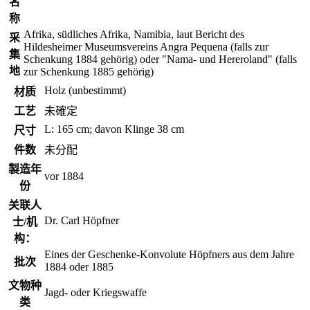
名
称
Afrika, südliches Afrika, Namibia, laut Bericht des
采
Hildesheimer Museumsvereins Angra Pequena (falls zur
集
Schenkung 1884 gehörig) oder "Nama- und Hereroland" (falls
地
zur Schenkung 1885 gehörig)
Holz (unbestimmt)
材质
工艺
未確定
L: 165 cm; davon Klinge 38 cm
尺寸
件数
未分配
製造年
vor 1884
份
关联人
Dr. Carl Höpfner
士/机
构：
Eines der Geschenke-Konvolute Höpfners aus dem Jahre
批次
1884 oder 1885
文物种
Jagd- oder Kriegswaffe
类