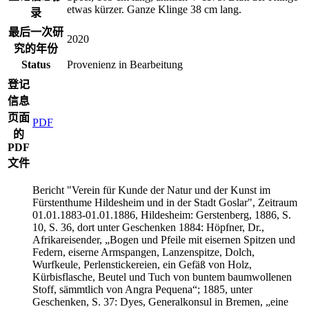
etwas kürzer. Ganze Klinge 38 cm lang.
录
最后一次研
2020
究的年份
Status
Provenienz in Bearbeitung
登记
信息
页面
PDF
的
PDF
文件
Bericht "Verein für Kunde der Natur und der Kunst im
Fürstenthume Hildesheim und in der Stadt Goslar", Zeitraum
01.01.1883-01.01.1886, Hildesheim: Gerstenberg, 1886, S.
10, S. 36, dort unter Geschenken 1884: Höpfner, Dr.,
Afrikareisender, „Bogen und Pfeile mit eisernen Spitzen und
Federn, eiserne Armspangen, Lanzenspitze, Dolch,
Wurfkeule, Perlenstickereien, ein Gefäß von Holz,
Kürbisflasche, Beutel und Tuch von buntem baumwollenen
Stoff, sämmtlich von Angra Pequena“; 1885, unter
Geschenken, S. 37: Dyes, Generalkonsul in Bremen, „eine