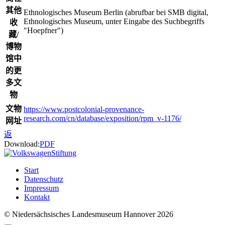
其他
Ethnologisches Museum Berlin (abrufbar bei SMB digital,
Ethnologisches Museum, unter Eingabe des Suchbegriffs
收
"Hoepfner")
藏/
博物
馆中
的更
多文
物
文物
https://www.postcolonial-provenance-
research.com/cn/database/exposition/rpm_v-1176/
网址
返
Download:
PDF
Start
Datenschutz
Impressum
Kontakt
© Niedersächsisches Landesmuseum Hannover 2026