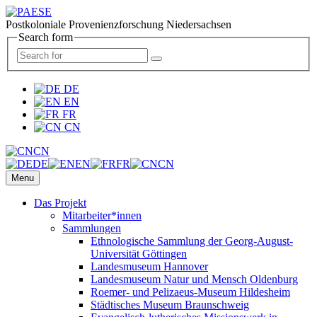
Postkoloniale Provenienzforschung Niedersachsen
Search form
DE
EN
FR
CN
CN
DE
EN
FR
CN
Menu
Das Projekt
Mitarbeiter*innen
Sammlungen
Ethnologische Sammlung der Georg-August-
Universität Göttingen
Landesmuseum Hannover
Landesmuseum Natur und Mensch Oldenburg
Roemer- und Pelizaeus-Museum Hildesheim
Städtisches Museum Braunschweig