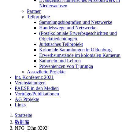
Evangelisch-lutherisches Missionswerk in
Niedersachsen
Partner
Teilprojekte
Sammlungsbiografien und Netzwerke
Handelswege und Netzwerke
(Post)koloniale Erwerbsgeschichten und
Objektbedeutungen
Juristisches Teilprojekt
Koloniale Sammlungen in Oldenburg
Erwerbsumstände im kolonialen Kamerun
Sammeln und Lehren
Provenienzen von Tjurunga
Assoziierte Projekte
Int. Konferenz 2021
Veranstaltungen
PAESE in den Medien
Vorträge/Publikationen
AG Projekte
Links
Startseite
数据库
NFG_Ethn 0393