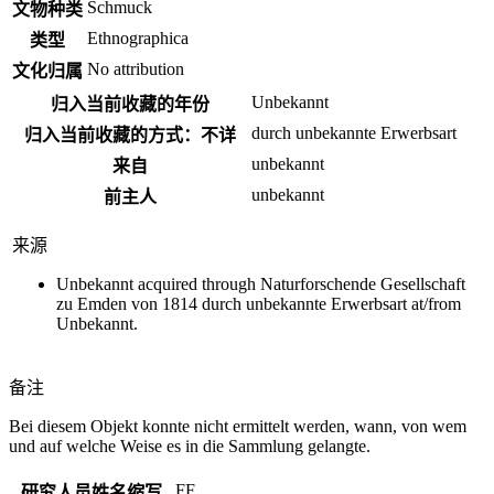
Schmuck
文物种类
Ethnographica
类型
No attribution
文化归属
Unbekannt
归入当前收藏的年份
durch unbekannte Erwerbsart
归入当前收藏的方式：不详
unbekannt
来自
unbekannt
前主人
来源
Unbekannt acquired through Naturforschende Gesellschaft
zu Emden von 1814 durch unbekannte Erwerbsart at/from
Unbekannt.
备注
Bei diesem Objekt konnte nicht ermittelt werden, wann, von wem
und auf welche Weise es in die Sammlung gelangte.
FF
研究人员姓名缩写