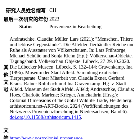
CH
研究人员姓名缩写
2023
最后一次研究的年份
Status
Provenienz in Bearbeitung
Andratschke, Claudia; Müller, Lars (2021): "Menschen, Thiere
und leblose Gegenstände". Die Alfelder Tierhändler Reiche und
Ruhe als Ausstatter von Völkerschauen. In: Lars Frühsorge,
Michael Schütte und Sonja Riehn (Hg.): Völkerschau-Objekte.
Tagungsband. Völkerschau-Objekte. Lübeck, 27-29.10.2020.
Die Lübecker Museen. Lübeck, S. 132–144; Gravenkamp, Ina
其
(1996): Museum der Stadt Alfeld. Sammlung exotischer
他
Tierpräparate. Unter Mitarbeit von Claudia Exner, Gerhard
文
Kraus, Rainer Rohrbach und Ina Gravenkamp. Hg. v. Stadt
Alfeld. Museum der Stadt Alfeld. Alfeld; Andratschke, Claudia;
献
Hoes, Charlotte Marlene; Krieger, Annekathrin (Hrsg.):
Colonial Dimensions of the Global Wildlife Trade, Heidelberg:
arthistoricum.net-ART-Books, 2024 (Veröffentlichungen des
Netzwerks Provenienzforschung in Niedersachsen, Band 6).
doi.org/10.11588/arthistoricum.1415
.
文
物
https://www.postcolonial-provenance-