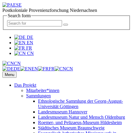
Postkoloniale Provenienzforschung Niedersachsen
Search form
DE
EN
FR
CN
CN
DE
EN
FR
CN
Menu
Das Projekt
Mitarbeiter*innen
Sammlungen
Ethnologische Sammlung der Georg-August-
Universität Göttingen
Landesmuseum Hannover
Landesmuseum Natur und Mensch Oldenburg
Roemer- und Pelizaeus-Museum Hildesheim
Städtisches Museum Braunschweig