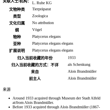
关联人士/机构：
L. Ruhe KG
Tierpräparat
文物种类
Zoologica
类型
No attribution
文化归属
Vögel
纲
Platycerus elegans
物种
Platycerus elegans elegans
亚种
Platycerus elegans elegans
扩展说明
1933
归入当前收藏的年份
als Schenkung
归入当前收藏的方式：不详
Alois Brandmüller
来自
Alois Brandmüller
前主人
来源
Around 1933 acquired through Museum der Stadt Alfeld
at/from Alois Brandmüller.
Before 1933 acquired through Alois Brandmüller (1867-