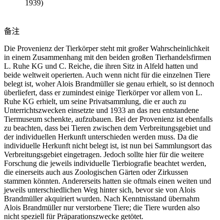
1939)
备注
Die Provenienz der Tierkörper steht mit großer Wahrscheinlichkeit
in einem Zusammenhang mit den beiden großen Tierhandelsfirmen
L. Ruhe KG und C. Reiche, die ihren Sitz in Alfeld hatten und
beide weltweit operierten. Auch wenn nicht für die einzelnen Tiere
belegt ist, woher Alois Brandmüller sie genau erhielt, so ist dennoch
überliefert, dass er zumindest einige Tierkörper vor allem von L.
Ruhe KG erhielt, um seine Privatsammlung, die er auch zu
Unterrichtszwecken einsetzte und 1933 an das neu entstandene
Tiermuseum schenkte, aufzubauen. Bei der Provenienz ist ebenfalls
zu beachten, dass bei Tieren zwischen dem Verbreitungsgebiet und
der individuellen Herkunft unterschieden werden muss. Da die
individuelle Herkunft nicht belegt ist, ist nun bei Sammlungsort das
Verbreitungsgebiet eingetragen. Jedoch sollte hier für die weitere
Forschung die jeweils individuelle Tierbiografie beachtet werden,
die einerseits auch aus Zoologischen Gärten oder Zirkussen
stammen könnten. Andererseits hatten sie oftmals einen weiten und
jeweils unterschiedlichen Weg hinter sich, bevor sie von Alois
Brandmüller akquiriert wurden. Nach Kenntnisstand übernahm
Alois Brandmüller nur verstorbene Tiere; die Tiere wurden also
nicht speziell für Präparationszwecke getötet.