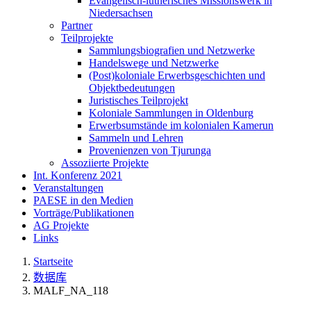
Evangelisch-lutherisches Missionswerk in
Niedersachsen
Partner
Teilprojekte
Sammlungsbiografien und Netzwerke
Handelswege und Netzwerke
(Post)koloniale Erwerbsgeschichten und
Objektbedeutungen
Juristisches Teilprojekt
Koloniale Sammlungen in Oldenburg
Erwerbsumstände im kolonialen Kamerun
Sammeln und Lehren
Provenienzen von Tjurunga
Assoziierte Projekte
Int. Konferenz 2021
Veranstaltungen
PAESE in den Medien
Vorträge/Publikationen
AG Projekte
Links
Startseite
数据库
MALF_NA_118