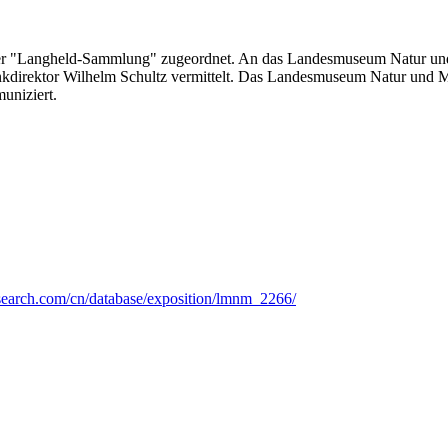
r "Langheld-Sammlung" zugeordnet. An das Landesmuseum Natur und
ankdirektor Wilhelm Schultz vermittelt. Das Landesmuseum Natur und
uniziert.
search.com/cn/database/exposition/lmnm_2266/