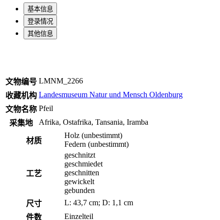
基本信息
登录情况
其他信息
LMNM_2266
文物编号
Landesmuseum Natur und Mensch Oldenburg
收藏机构
Pfeil
文物名称
Afrika, Ostafrika, Tansania, Iramba
采集地
Holz (unbestimmt)
材质
Federn (unbestimmt)
geschnitzt
geschmiedet
geschnitten
工艺
gewickelt
gebunden
L: 43,7 cm; D: 1,1 cm
尺寸
Einzelteil
件数