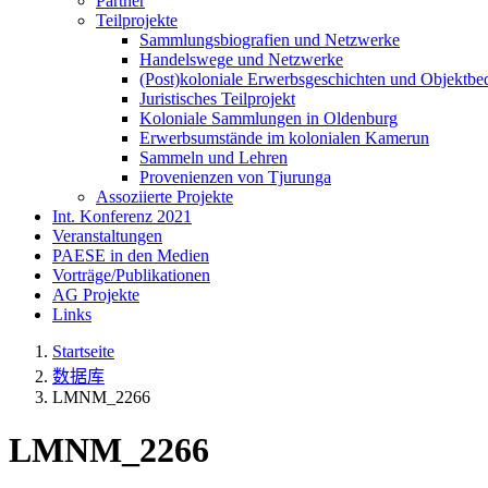
Partner
Teilprojekte
Sammlungsbiografien und Netzwerke
Handelswege und Netzwerke
(Post)koloniale Erwerbsgeschichten und Objektb
Juristisches Teilprojekt
Koloniale Sammlungen in Oldenburg
Erwerbsumstände im kolonialen Kamerun
Sammeln und Lehren
Provenienzen von Tjurunga
Assoziierte Projekte
Int. Konferenz 2021
Veranstaltungen
PAESE in den Medien
Vorträge/Publikationen
AG Projekte
Links
Startseite
数据库
LMNM_2266
LMNM_2266