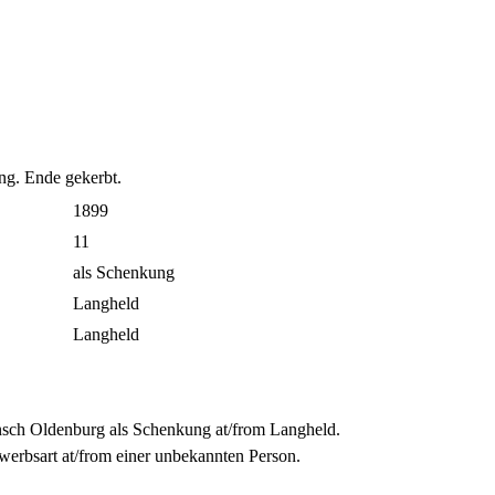
ung. Ende gekerbt.
1899
11
als Schenkung
Langheld
Langheld
h Oldenburg als Schenkung at/from Langheld.
rbsart at/from einer unbekannten Person.