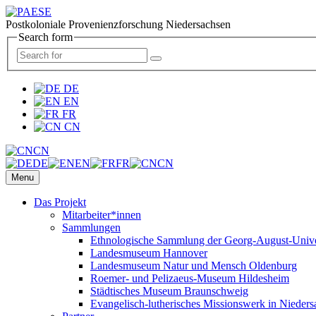
Postkoloniale Provenienzforschung Niedersachsen
Search form
DE
EN
FR
CN
CN
DE
EN
FR
CN
Menu
Das Projekt
Mitarbeiter*innen
Sammlungen
Ethnologische Sammlung der Georg-August-Univer
Landesmuseum Hannover
Landesmuseum Natur und Mensch Oldenburg
Roemer- und Pelizaeus-Museum Hildesheim
Städtisches Museum Braunschweig
Evangelisch-lutherisches Missionswerk in Nieders