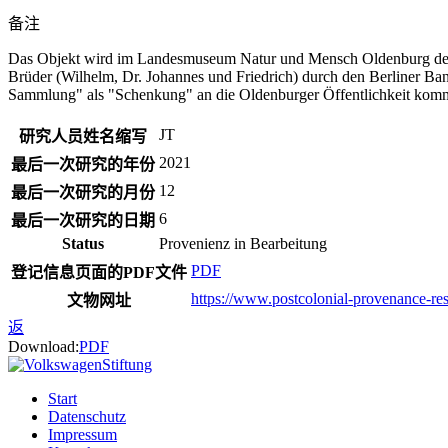
备注
Das Objekt wird im Landesmuseum Natur und Mensch Oldenburg de
Brüder (Wilhelm, Dr. Johannes und Friedrich) durch den Berliner B
Sammlung" als "Schenkung" an die Oldenburger Öffentlichkeit komm
JT
研究人员姓名缩写
2021
最后一次研究的年份
12
最后一次研究的月份
6
最后一次研究的日期
Status
Provenienz in Bearbeitung
PDF
登记信息页面的PDF文件
https://www.postcolonial-provenance-re
文物网址
返
Download:
PDF
Start
Datenschutz
Impressum