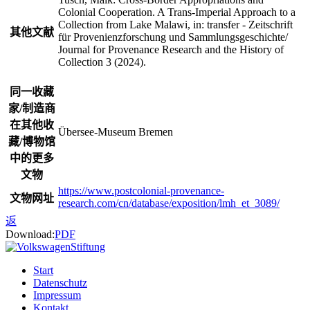
Colonial Cooperation. A Trans-Imperial Approach to a
Collection from Lake Malawi, in: transfer - Zeitschrift
其他文献
für Provenienzforschung und Sammlungsgeschichte/
Journal for Provenance Research and the History of
Collection 3 (2024).
同一收藏
家/制造商
在其他收
Übersee-Museum Bremen
藏/博物馆
中的更多
文物
https://www.postcolonial-provenance-
文物网址
research.com/cn/database/exposition/lmh_et_3089/
返
Download:
PDF
Start
Datenschutz
Impressum
Kontakt