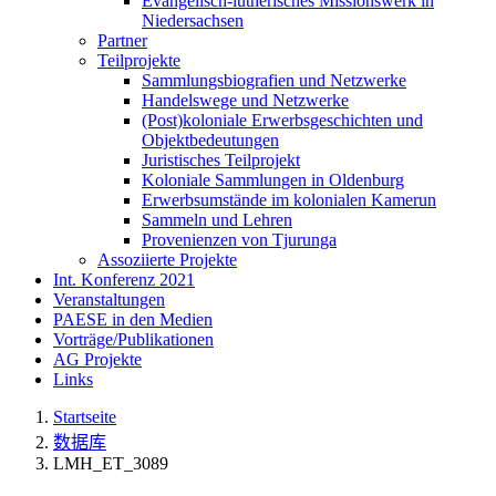
Evangelisch-lutherisches Missionswerk in
Niedersachsen
Partner
Teilprojekte
Sammlungsbiografien und Netzwerke
Handelswege und Netzwerke
(Post)koloniale Erwerbsgeschichten und
Objektbedeutungen
Juristisches Teilprojekt
Koloniale Sammlungen in Oldenburg
Erwerbsumstände im kolonialen Kamerun
Sammeln und Lehren
Provenienzen von Tjurunga
Assoziierte Projekte
Int. Konferenz 2021
Veranstaltungen
PAESE in den Medien
Vorträge/Publikationen
AG Projekte
Links
Startseite
数据库
LMH_ET_3089