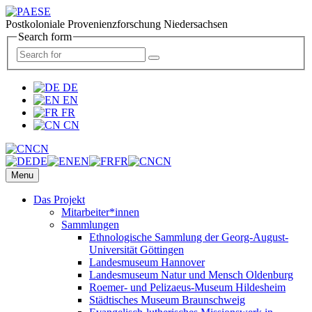
Postkoloniale Provenienzforschung Niedersachsen
Search form
DE
EN
FR
CN
CN
DE
EN
FR
CN
Menu
Das Projekt
Mitarbeiter*innen
Sammlungen
Ethnologische Sammlung der Georg-August-
Universität Göttingen
Landesmuseum Hannover
Landesmuseum Natur und Mensch Oldenburg
Roemer- und Pelizaeus-Museum Hildesheim
Städtisches Museum Braunschweig