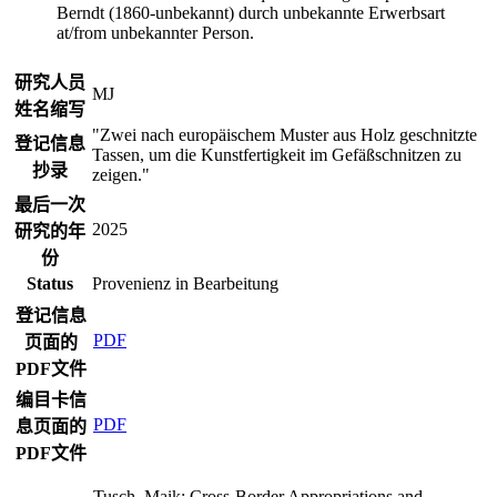
Berndt (1860-unbekannt) durch unbekannte Erwerbsart
at/from unbekannter Person.
研究人员
MJ
姓名缩写
"Zwei nach europäischem Muster aus Holz geschnitzte
登记信息
Tassen, um die Kunstfertigkeit im Gefäßschnitzen zu
抄录
zeigen."
最后一次
2025
研究的年
份
Status
Provenienz in Bearbeitung
登记信息
PDF
页面的
PDF文件
编目卡信
PDF
息页面的
PDF文件
Tusch, Maik: Cross-Border Appropriations and