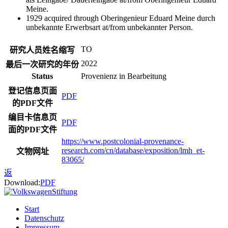
Meine.
1929 acquired through Oberingenieur Eduard Meine durch
unbekannte Erwerbsart at/from unbekannter Person.
TO
研究人员姓名缩写
2022
最后一次研究的年份
Status
Provenienz in Bearbeitung
登记信息页面
PDF
的PDF文件
编目卡信息页
PDF
面的PDF文件
https://www.postcolonial-provenance-
research.com/cn/database/exposition/lmh_et-
文物网址
83065/
返
Download:
PDF
Start
Datenschutz
Impressum