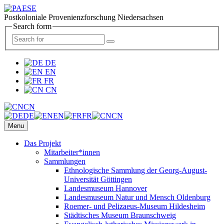
Postkoloniale Provenienzforschung Niedersachsen
Search form
DE
EN
FR
CN
CN
DE
EN
FR
CN
Menu
Das Projekt
Mitarbeiter*innen
Sammlungen
Ethnologische Sammlung der Georg-August-
Universität Göttingen
Landesmuseum Hannover
Landesmuseum Natur und Mensch Oldenburg
Roemer- und Pelizaeus-Museum Hildesheim
Städtisches Museum Braunschweig