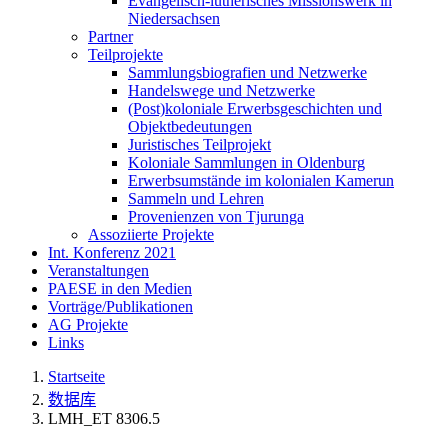
Evangelisch-lutherisches Missionswerk in
Niedersachsen
Partner
Teilprojekte
Sammlungsbiografien und Netzwerke
Handelswege und Netzwerke
(Post)koloniale Erwerbsgeschichten und
Objektbedeutungen
Juristisches Teilprojekt
Koloniale Sammlungen in Oldenburg
Erwerbsumstände im kolonialen Kamerun
Sammeln und Lehren
Provenienzen von Tjurunga
Assoziierte Projekte
Int. Konferenz 2021
Veranstaltungen
PAESE in den Medien
Vorträge/Publikationen
AG Projekte
Links
Startseite
数据库
LMH_ET 8306.5