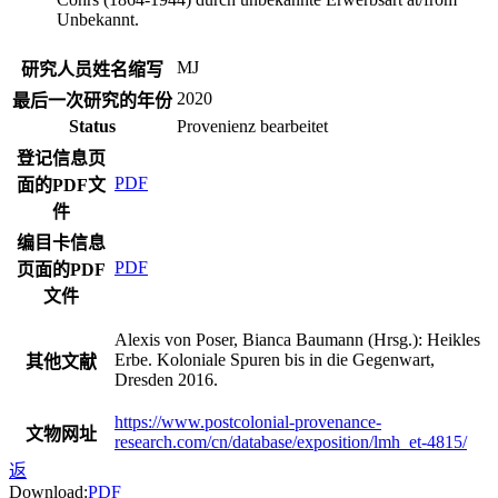
Unbekannt.
MJ
研究人员姓名缩写
2020
最后一次研究的年份
Status
Provenienz bearbeitet
登记信息页
PDF
面的PDF文
件
编目卡信息
PDF
页面的PDF
文件
Alexis von Poser, Bianca Baumann (Hrsg.): Heikles
Erbe. Koloniale Spuren bis in die Gegenwart,
其他文献
Dresden 2016.
https://www.postcolonial-provenance-
文物网址
research.com/cn/database/exposition/lmh_et-4815/
返
Download:
PDF