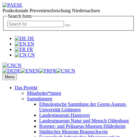
Postkoloniale Provenienzforschung Niedersachsen
Search form
DE
EN
FR
CN
CN
DE
EN
FR
CN
Menu
Das Projekt
Mitarbeiter*innen
Sammlungen
Ethnologische Sammlung der Georg-August-
Universität Göttingen
Landesmuseum Hannover
Landesmuseum Natur und Mensch Oldenburg
Roemer- und Pelizaeus-Museum Hildesheim
Städtisches Museum Braunschweig