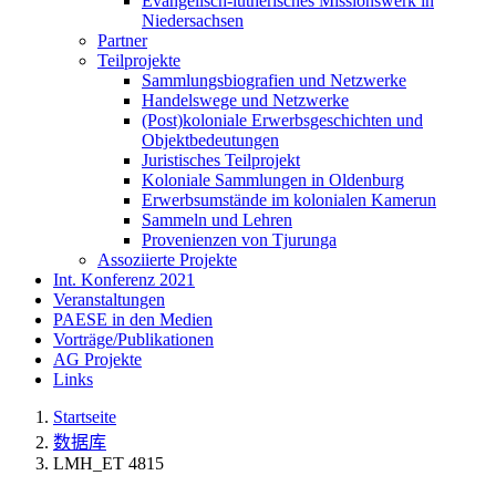
Evangelisch-lutherisches Missionswerk in
Niedersachsen
Partner
Teilprojekte
Sammlungsbiografien und Netzwerke
Handelswege und Netzwerke
(Post)koloniale Erwerbsgeschichten und
Objektbedeutungen
Juristisches Teilprojekt
Koloniale Sammlungen in Oldenburg
Erwerbsumstände im kolonialen Kamerun
Sammeln und Lehren
Provenienzen von Tjurunga
Assoziierte Projekte
Int. Konferenz 2021
Veranstaltungen
PAESE in den Medien
Vorträge/Publikationen
AG Projekte
Links
Startseite
数据库
LMH_ET 4815