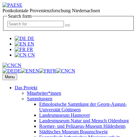
Postkoloniale Provenienzforschung Niedersachsen
Search form
DE
EN
FR
CN
CN
DE
EN
FR
CN
Menu
Das Projekt
Mitarbeiter*innen
Sammlungen
Ethnologische Sammlung der Georg-August-
Universität Göttingen
Landesmuseum Hannover
Landesmuseum Natur und Mensch Oldenburg
Roemer- und Pelizaeus-Museum Hildesheim
Städtisches Museum Braunschweig