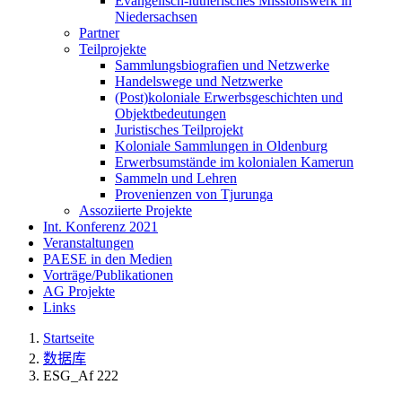
Evangelisch-lutherisches Missionswerk in
Niedersachsen
Partner
Teilprojekte
Sammlungsbiografien und Netzwerke
Handelswege und Netzwerke
(Post)koloniale Erwerbsgeschichten und
Objektbedeutungen
Juristisches Teilprojekt
Koloniale Sammlungen in Oldenburg
Erwerbsumstände im kolonialen Kamerun
Sammeln und Lehren
Provenienzen von Tjurunga
Assoziierte Projekte
Int. Konferenz 2021
Veranstaltungen
PAESE in den Medien
Vorträge/Publikationen
AG Projekte
Links
Startseite
数据库
ESG_Af 222