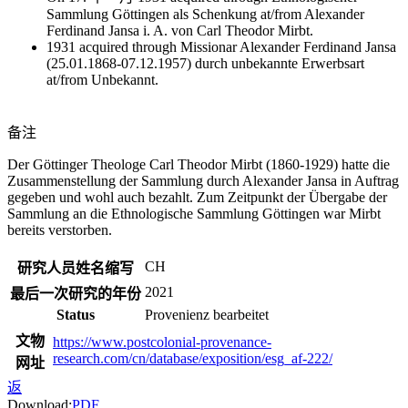
Sammlung Göttingen als Schenkung at/from Alexander
Ferdinand Jansa i. A. von Carl Theodor Mirbt.
1931 acquired through Missionar Alexander Ferdinand Jansa
(25.01.1868-07.12.1957) durch unbekannte Erwerbsart
at/from Unbekannt.
备注
Der Göttinger Theologe Carl Theodor Mirbt (1860-1929) hatte die
Zusammenstellung der Sammlung durch Alexander Jansa in Auftrag
gegeben und wohl auch bezahlt. Zum Zeitpunkt der Übergabe der
Sammlung an die Ethnologische Sammlung Göttingen war Mirbt
bereits verstorben.
CH
研究人员姓名缩写
2021
最后一次研究的年份
Status
Provenienz bearbeitet
文物
https://www.postcolonial-provenance-
research.com/cn/database/exposition/esg_af-222/
网址
返
Download:
PDF