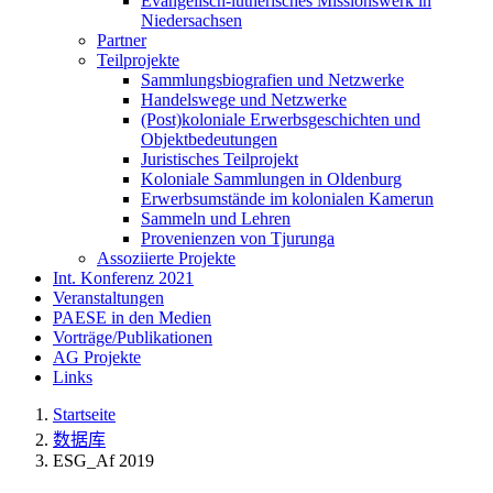
Evangelisch-lutherisches Missionswerk in
Niedersachsen
Partner
Teilprojekte
Sammlungsbiografien und Netzwerke
Handelswege und Netzwerke
(Post)koloniale Erwerbsgeschichten und
Objektbedeutungen
Juristisches Teilprojekt
Koloniale Sammlungen in Oldenburg
Erwerbsumstände im kolonialen Kamerun
Sammeln und Lehren
Provenienzen von Tjurunga
Assoziierte Projekte
Int. Konferenz 2021
Veranstaltungen
PAESE in den Medien
Vorträge/Publikationen
AG Projekte
Links
Startseite
数据库
ESG_Af 2019