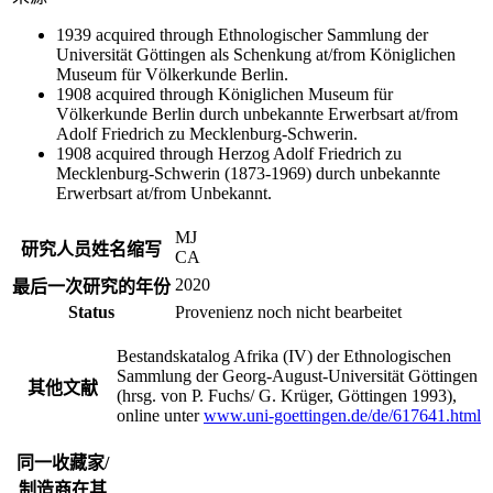
1939 acquired through Ethnologischer Sammlung der
Universität Göttingen als Schenkung at/from Königlichen
Museum für Völkerkunde Berlin.
1908 acquired through Königlichen Museum für
Völkerkunde Berlin durch unbekannte Erwerbsart at/from
Adolf Friedrich zu Mecklenburg-Schwerin.
1908 acquired through Herzog Adolf Friedrich zu
Mecklenburg-Schwerin (1873-1969) durch unbekannte
Erwerbsart at/from Unbekannt.
MJ
研究人员姓名缩写
CA
2020
最后一次研究的年份
Status
Provenienz noch nicht bearbeitet
Bestandskatalog Afrika (IV) der Ethnologischen
Sammlung der Georg-August-Universität Göttingen
其他文献
(hrsg. von P. Fuchs/ G. Krüger, Göttingen 1993),
online unter
www.uni-goettingen.de/de/617641.html
同一收藏家/
制造商在其