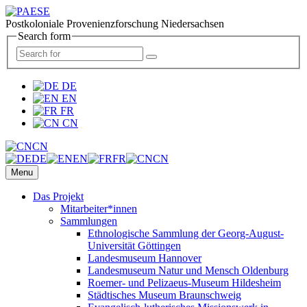
Postkoloniale Provenienzforschung Niedersachsen
Search form
DE
EN
FR
CN
CN
DE
EN
FR
CN
Menu
Das Projekt
Mitarbeiter*innen
Sammlungen
Ethnologische Sammlung der Georg-August-
Universität Göttingen
Landesmuseum Hannover
Landesmuseum Natur und Mensch Oldenburg
Roemer- und Pelizaeus-Museum Hildesheim
Städtisches Museum Braunschweig