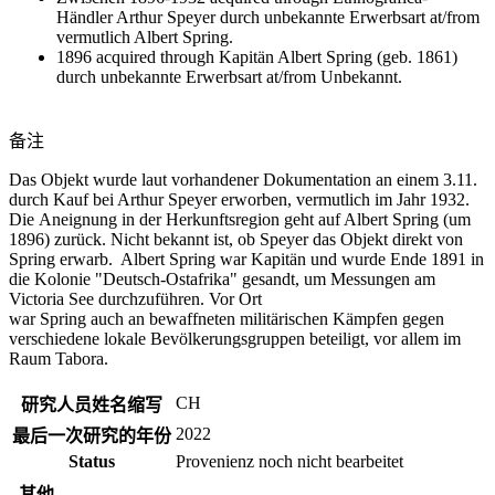
Händler Arthur Speyer durch unbekannte Erwerbsart at/from
vermutlich Albert Spring.
1896 acquired through Kapitän Albert Spring (geb. 1861)
durch unbekannte Erwerbsart at/from Unbekannt.
备注
Das Objekt wurde laut vorhandener Dokumentation an einem 3.11.
durch Kauf bei Arthur Speyer erworben, vermutlich im Jahr 1932.
Die Aneignung in der Herkunftsregion geht auf Albert Spring (um
1896) zurück. Nicht bekannt ist, ob Speyer das Objekt direkt von
Spring erwarb. Albert Spring war Kapitän und wurde Ende 1891 in
die Kolonie "Deutsch-Ostafrika" gesandt, um Messungen am
Victoria See durchzuführen. Vor Ort
war Spring auch an bewaffneten militärischen Kämpfen gegen
verschiedene lokale Bevölkerungsgruppen beteiligt, vor allem im
Raum Tabora.
CH
研究人员姓名缩写
2022
最后一次研究的年份
Status
Provenienz noch nicht bearbeitet
其他