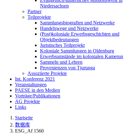
Evangelisch-lutherisches Missionswerk in
Niedersachsen
Partner
Teilprojekte
Sammlungsbiografien und Netzwerke
Handelswege und Netzwerke
(Post)koloniale Erwerbsgeschichten und
Objektbedeutungen
Juristisches Teilprojekt
Koloniale Sammlungen in Oldenburg
Erwerbsumstände im kolonialen Kamerun
Sammeln und Lehren
Provenienzen von Tjurunga
Assoziierte Projekte
Int. Konferenz 2021
Veranstaltungen
PAESE in den Medien
Vorträge/Publikationen
AG Projekte
Links
Startseite
数据库
ESG_Af 1560