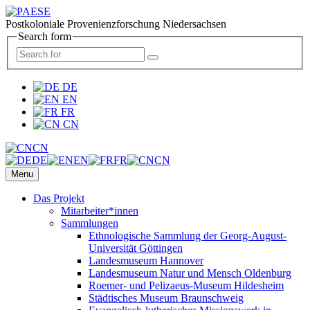
Postkoloniale Provenienzforschung Niedersachsen
Search form
DE
EN
FR
CN
CN
DE
EN
FR
CN
Menu
Das Projekt
Mitarbeiter*innen
Sammlungen
Ethnologische Sammlung der Georg-August-
Universität Göttingen
Landesmuseum Hannover
Landesmuseum Natur und Mensch Oldenburg
Roemer- und Pelizaeus-Museum Hildesheim
Städtisches Museum Braunschweig