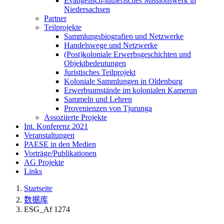
Evangelisch-lutherisches Missionswerk in
Niedersachsen
Partner
Teilprojekte
Sammlungsbiografien und Netzwerke
Handelswege und Netzwerke
(Post)koloniale Erwerbsgeschichten und
Objektbedeutungen
Juristisches Teilprojekt
Koloniale Sammlungen in Oldenburg
Erwerbsumstände im kolonialen Kamerun
Sammeln und Lehren
Provenienzen von Tjurunga
Assoziierte Projekte
Int. Konferenz 2021
Veranstaltungen
PAESE in den Medien
Vorträge/Publikationen
AG Projekte
Links
Startseite
数据库
ESG_Af 1274