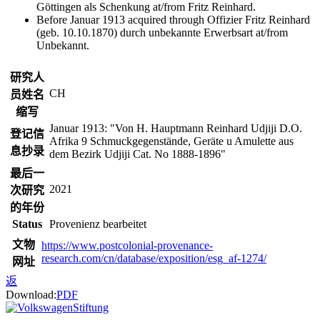
Göttingen als Schenkung at/from Fritz Reinhard.
Before Januar 1913 acquired through Offizier Fritz Reinhard
(geb. 10.10.1870) durch unbekannte Erwerbsart at/from
Unbekannt.
研究人
CH
员姓名
缩写
Januar 1913: "Von H. Hauptmann Reinhard Udjiji D.O.
登记信
Afrika 9 Schmuckgegenstände, Geräte u Amulette aus
息抄录
dem Bezirk Udjiji Cat. No 1888-1896"
最后一
2021
次研究
的年份
Status
Provenienz bearbeitet
文物
https://www.postcolonial-provenance-
research.com/cn/database/exposition/esg_af-1274/
网址
返
Download:
PDF