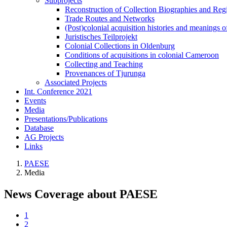
Subprojects
Reconstruction of Collection Biographies and Re
Trade Routes and Networks
(Post)colonial acquisition histories and meanings o
Juristisches Teilprojekt
Colonial Collections in Oldenburg
Conditions of acquisitions in colonial Cameroon
Collecting and Teaching
Provenances of Tjurunga
Associated Projects
Int. Conference 2021
Events
Media
Presentations/Publications
Database
AG Projects
Links
PAESE
Media
News Coverage about PAESE
1
2