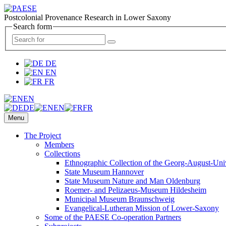
Postcolonial Provenance Research in Lower Saxony
Search form
DE
EN
FR
EN
DE
EN
FR
Menu
The Project
Members
Collections
Ethnographic Collection of the Georg-August-Uni
State Museum Hannover
State Museum Nature and Man Oldenburg
Roemer- and Pelizaeus-Museum Hildesheim
Municipal Museum Braunschweig
Evangelical-Lutheran Mission of Lower-Saxony
Some of the PAESE Co-operation Partners