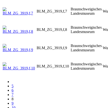
Braunschweigisches
BLM_ZG_3919,f,7
Wur
Landesmuseum
Braunschweigisches
BLM_ZG_3919,f,8
Wur
Landesmuseum
Braunschweigisches
BLM_ZG_3919,f,9
Wur
Landesmuseum
Braunschweigisches
BLM_ZG_3919,f,10
Wur
Landesmuseum
5
6
7
8
9
10