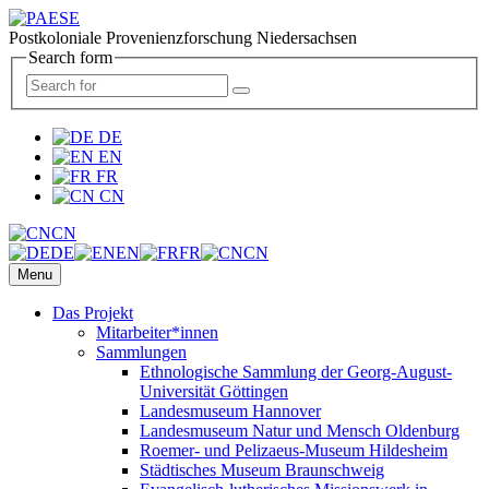
Postkoloniale Provenienzforschung Niedersachsen
Search form
DE
EN
FR
CN
CN
DE
EN
FR
CN
Menu
Das Projekt
Mitarbeiter*innen
Sammlungen
Ethnologische Sammlung der Georg-August-
Universität Göttingen
Landesmuseum Hannover
Landesmuseum Natur und Mensch Oldenburg
Roemer- und Pelizaeus-Museum Hildesheim
Städtisches Museum Braunschweig