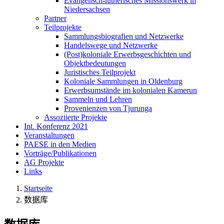
Evangelisch-lutherisches Missionswerk in
Niedersachsen
Partner
Teilprojekte
Sammlungsbiografien und Netzwerke
Handelswege und Netzwerke
(Post)koloniale Erwerbsgeschichten und
Objektbedeutungen
Juristisches Teilprojekt
Koloniale Sammlungen in Oldenburg
Erwerbsumstände im kolonialen Kamerun
Sammeln und Lehren
Provenienzen von Tjurunga
Assoziierte Projekte
Int. Konferenz 2021
Veranstaltungen
PAESE in den Medien
Vorträge/Publikationen
AG Projekte
Links
Startseite
数据库